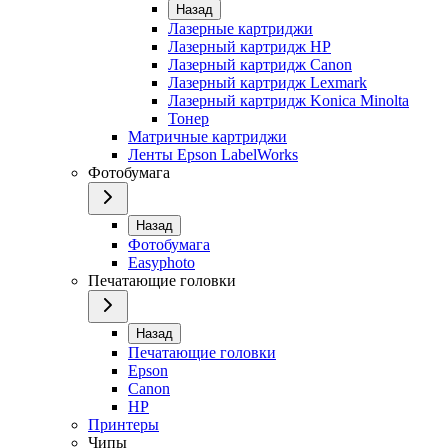
Назад
Лазерные картриджи
Лазерный картридж HP
Лазерный картридж Canon
Лазерный картридж Lexmark
Лазерный картридж Konica Minolta
Тонер
Матричные картриджи
Ленты Epson LabelWorks
Фотобумага
Назад
Фотобумага
Easyphoto
Печатающие головки
Назад
Печатающие головки
Epson
Canon
HP
Принтеры
Чипы