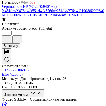
По запросу
0
Br
-0%
Чернила для HP (970/950/940/932)
X451dw/X476dw/x551dw/x576dw/251dw/276dw/8100/8600/8640/8
6100/6600/6700/7110/7610/7612 Ink-Mate HIM-970
В наличии
Артикул
100мл, black, Pigmetnt
В корзину
Связаться с нами
+375 29 6486046
info@subli.by
Минск, ул. Долгобродская, д.14, пом.26
+375 (29) 648 60 46
Пн—Пт 10:00 – 18:00
Интернет-магазин
© 2026 Subli.by - Сублимационные материалы