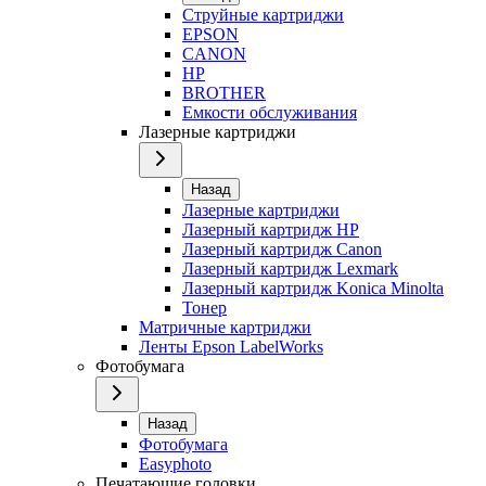
Струйные картриджи
EPSON
CANON
HP
BROTHER
Емкости обслуживания
Лазерные картриджи
Назад
Лазерные картриджи
Лазерный картридж HP
Лазерный картридж Canon
Лазерный картридж Lexmark
Лазерный картридж Konica Minolta
Тонер
Матричные картриджи
Ленты Epson LabelWorks
Фотобумага
Назад
Фотобумага
Easyphoto
Печатающие головки