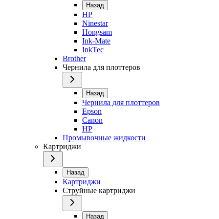
Назад
HP
Ninestar
Hongsam
Ink-Mate
InkTec
Brother
Чернила для плоттеров
Назад
Чернила для плоттеров
Epson
Canon
HP
Промывочные жидкости
Картриджи
Назад
Картриджи
Струйные картриджи
Назад