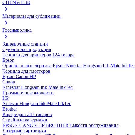
СНПЧ и ПЗК
Материалы для сублимации
Госсимволика
Заправочные станции
Сувенирная продукция
Чернила для принтеров
124 товара
Epson
Оригинальные чернила Epson
Ninestar
Hongsam
Ink-Mate
InkTec
Чернила для плоттеров
Epson
Canon
HP
Canon
Ninestrar
Hongsam
Ink-Mate
InkTec
Промывочные жидкости
HP
Ninestar
Hongsam
Ink-Mate
InkTec
Brother
Картриджи
247 товаров
Струйные картриджи
EPSON
CANON
HP
BROTHER
Емкости обслуживания
Лазерные картриджи