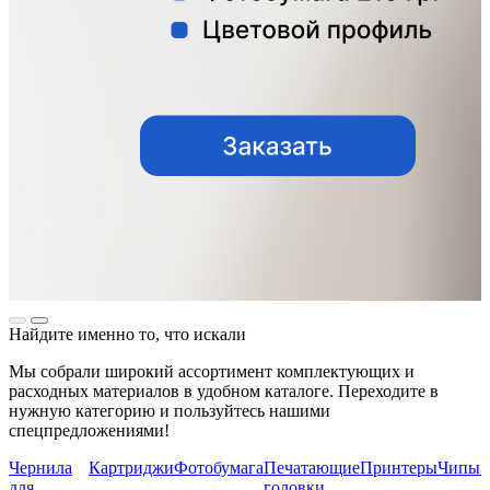
Найдите именно то, что искали
Мы собрали широкий ассортимент комплектующих и
расходных материалов в удобном каталоге. Переходите в
нужную категорию и пользуйтесь нашими
спецпредложениями!
Чернила
Картриджи
Фотобумага
Печатающие
Принтеры
Чипы
З
для
головки