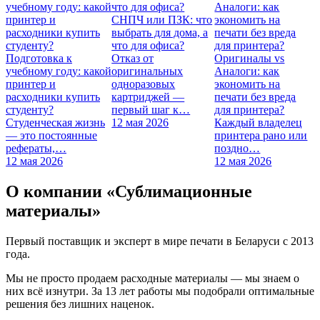
учебному году: какой
что для офиса?
Аналоги: как
принтер и
СНПЧ или ПЗК: что
экономить на
расходники купить
выбрать для дома, а
печати без вреда
студенту?
что для офиса?
для принтера?
Подготовка к
Отказ от
Оригиналы vs
учебному году: какой
оригинальных
Аналоги: как
принтер и
одноразовых
экономить на
расходники купить
картриджей —
печати без вреда
студенту?
первый шаг к…
для принтера?
Студенческая жизнь
12 мая 2026
Каждый владелец
— это постоянные
принтера рано или
рефераты,…
поздно…
12 мая 2026
12 мая 2026
О компании «Сублимационные
материалы»
Первый поставщик и эксперт в мире печати в Беларуси с 2013
года.
Мы не просто продаем расходные материалы — мы знаем о
них всё изнутри. За 13 лет работы мы подобрали оптимальные
решения без лишних наценок.