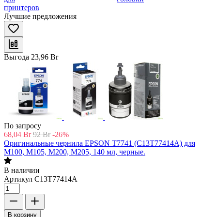
принтеров
Лучшие предложения
Выгода
23,96
Br
По запросу
68,04
Br
92
Br
-26%
Оригинальные чернила EPSON T7741 (C13T77414A) для
M100, M105, M200, M205, 140 мл, черные.
В наличии
Артикул
C13T77414A
В корзину