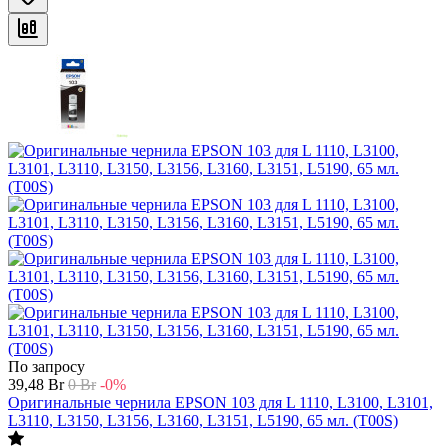
По запросу
39,48
Br
0
Br
-0%
Оригинальные чернила EPSON 103 для L 1110, L3100, L3101,
L3110, L3150, L3156, L3160, L3151, L5190, 65 мл. (T00S)