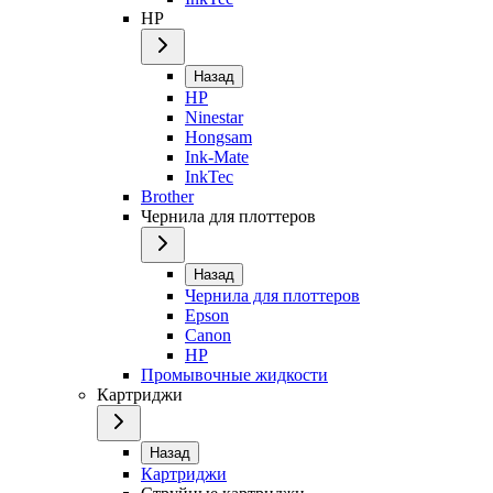
HP
Назад
HP
Ninestar
Hongsam
Ink-Mate
InkTec
Brother
Чернила для плоттеров
Назад
Чернила для плоттеров
Epson
Canon
HP
Промывочные жидкости
Картриджи
Назад
Картриджи