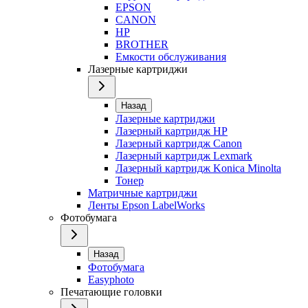
EPSON
CANON
HP
BROTHER
Емкости обслуживания
Лазерные картриджи
Назад
Лазерные картриджи
Лазерный картридж HP
Лазерный картридж Canon
Лазерный картридж Lexmark
Лазерный картридж Konica Minolta
Тонер
Матричные картриджи
Ленты Epson LabelWorks
Фотобумага
Назад
Фотобумага
Easyphoto
Печатающие головки